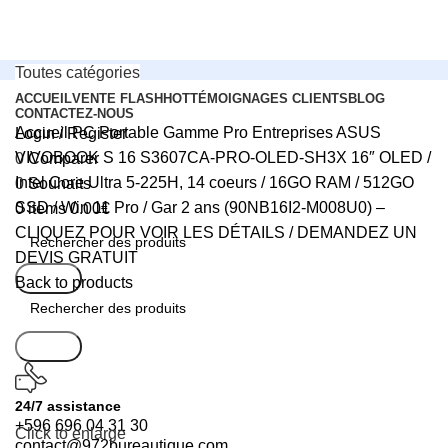
Toutes catégories
ACCUEIL
VENTE FLASH
HOT
TÉMOIGNAGES CLIENTS
BLOG
CONTACTEZ-NOUS
Accueil
PC Portable Gamme Pro Entreprises
ASUS
Login / Register
VIVOBOOK S 16 S3607CA-PRO-OLED-SH3X 16″ OLED /
0
Comparer
Intel Core Ultra 5-225H, 14 coeurs / 16GO RAM / 512GO
0
Souhaits
SSD / Win 11 Pro / Gar 2 ans (90NB16I2-M008U0) –
0
items
0.00
€
CLIQUEZ POUR VOIR LES DÉTAILS / DEMANDEZ UN
DEVIS GRATUIT
Search
Back to products
Search
24/7 assistance
+596 696 04 31 30
Click to enlarge
contact@972bureautique.com