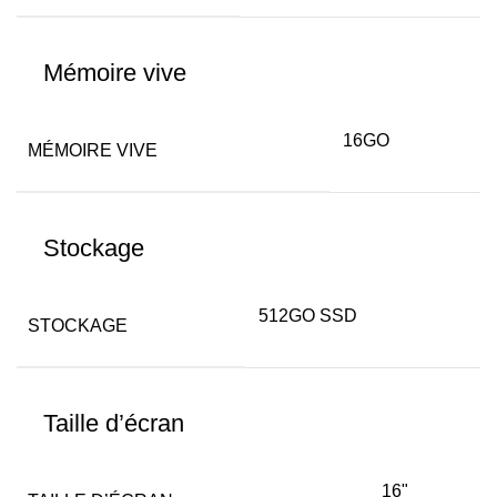
–
CLIQUEZ
POUR
Mémoire vive
VOIR
LES
16GO
DÉTAILS
MÉMOIRE VIVE
/
DEMANDEZ
UN
Stockage
DEVIS
GRATUIT
512GO SSD
STOCKAGE
Taille d’écran
16"