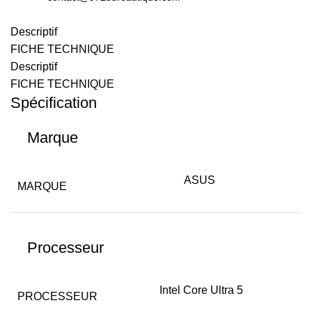
14
coeurs
Descriptif
/
FICHE TECHNIQUE
16GO
Descriptif
RAM
FICHE TECHNIQUE
/
Spécification
512GO
SSD
Marque
/
Win
11
ASUS
MARQUE
Pro
/
Gar
Processeur
2
ans
(90NB16I2-
Intel Core Ultra 5
PROCESSEUR
M008U0)