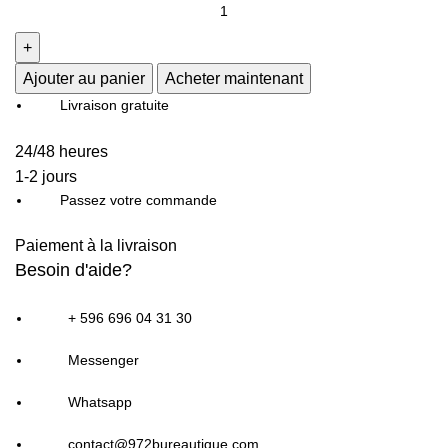
quantité
de
ASUS
VIVOBOOK
Ajouter au panier
Acheter maintenant
S
Livraison gratuite
16
24/48 heures
S3607CA-
1-2 jours
PRO-
Passez votre commande
OLED-
SH3X
Paiement à la livraison
16"
Besoin d'aide?
OLED
/
+ 596 696 04 31 30
Intel
Core
Messenger
Ultra
5-
Whatsapp
225H,
contact@972bureautique.com