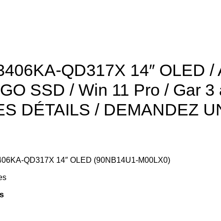
6KA-QD317X 14″ OLED / AM
2GO SSD / Win 11 Pro / Gar 
ES DÉTAILS / DEMANDEZ U
06KA-QD317X 14″ OLED (90NB14U1-M00LX0)
es
rs