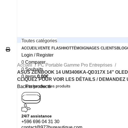
Toutes catégories
ACCUEIL
VENTE FLASH
HOT
TÉMOIGNAGES CLIENTS
BLOG
Login / Register
0
Comparer
Accueil
PC Portable Gamme Pro Entreprises
0
Souhaits
ASUS ZENBOOK 14 UM3406KA-QD317X 14″ OLED / AMD
0
items
0.00
€
CLIQUEZ POUR VOIR LES DÉTAILS / DEMANDEZ 
Back to products
Search
Search
24/7 assistance
+596 696 04 31 30
contact@972bureautique.com